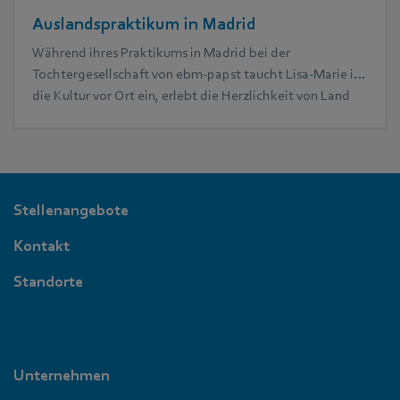
Auslandspraktikum in Madrid
Während ihres Praktikums in Madrid bei der
Tochtergesellschaft von ebm‑papst taucht Lisa-Marie in
die Kultur vor Ort ein, erlebt die Herzlichkeit von Land
und Leuten und lernt ein völlig anderes Arbeitsumfeld
kennen.
Stellenangebote
Kontakt
Standorte
Unternehmen