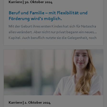
Karriere
|
30. Oktober 2024
Beruf und Familie – mit Flexibilität und
Förderung wird’s möglich.
Mit der Geburt ihres ersten Kindes hat sich für Natascha
alles verändert. Aber nicht nur privat begann ein neues
Kapitel. Auch beruflich nutzte sie die Gelegenheit, noch
einmal ganz neue Voraussetzungen für ihren Karriereweg
zu schaffen: Sie begann während ihrer Elternzeit ein
MBA Studium. Heute bekommt sie gemeinsam mit
ihrem Mann drei Kinder und den Beruf unter einen Hut.
Karriere
|
2. Oktober 2024