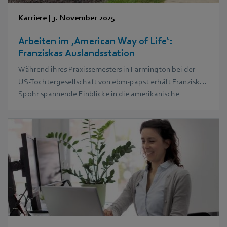
Karriere
|
3. November 2025
Arbeiten im ‚American Way of Life‘:
Franziskas Auslandsstation
Während ihres Praxissemesters in Farmington bei der
US-Tochtergesellschaft von ebm‑papst erhält Franziska
Spohr spannende Einblicke in die amerikanische
Arbeitswelt. Sie erlebt die Herzlichkeit der Kolleg:innen,
entdeckt die Kultur vor Ort und lernt die Unterschiede
und Gemeinsamkeiten im internationalen Arbeitsumfeld
kennen.