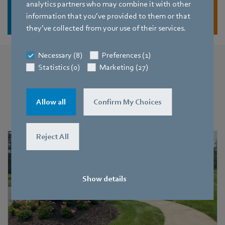
analytics partners who may combine it with other
Job finden
information that you’ve provided to them or that
they’ve collected from your use of their services.
Necessary (8)
Preferences (1)
Statistics (0)
Marketing (27)
Entdecken Sie Menschen, Teams und
Stories
Allow all
bei ebm-papst!
Confirm My Choices
Reject All
Show details