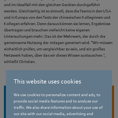
und im Idealfall mit den gleichen Geräten durchgeführt
werden. Gleichzeitig ist es sinnvoll, dass die Teams in den USA
und in Europa von den Tests der chinesischen Kolleginnen und
Kollegen erfahren. Denn daraus können sie lernen, Ergebnisse
übertragen und brauchen vielleicht keine eigenen
Untersuchungen mehr. Das ist der Mehrwert, der durch die
gemeinsame Nutzung der Anlagen generiert wird. “Wir müssen
einheitlich prüfen, um vergleichbar zu sein, und ein großes
Netzwerk haben, über das wir dieses Wissen austauschen.",
schließt Christian.
This website uses cookies
We use cookies to personalize content and ads, to
provide social media features and to analyze our
traffic. We also share information about your use of
our site with our social media, advertising and