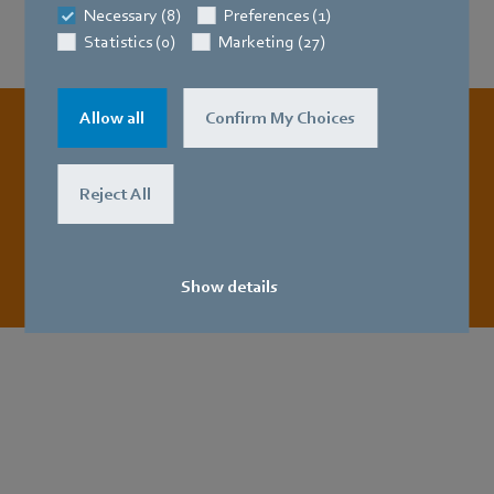
Necessary (8)
Preferences (1)
Statistics (0)
Marketing (27)
Allow all
Confirm My Choices
Jetzt gleich
online bewerben!
Reject All
Zur Bewerbung
Show details