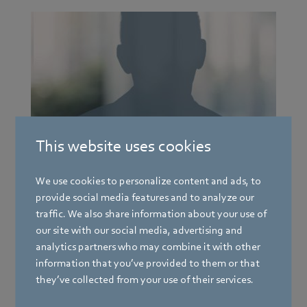
Mulfingen
This website uses cookies
Stefan Schmitt
We use cookies to personalize content and ads, to
Meister Beschichtungsanlagen
provide social media features and to analyze our
traffic. We also share information about your use of
Telefon
our site with our social media, advertising and
+49 7938 71-253
analytics partners who may combine it with other
information that you’ve provided to them or that
they’ve collected from your use of their services.