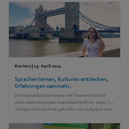
Das Ergebnis: Viel Spaß und ein Gewinn für alle
Beteiligten.
Karriere
|
19. April 2024
Sprachen lernen, Kulturen entdecken,
Erfahrungen sammeln.
Die Auszubildenden Jenny und Tina verbrachten
einen zweimonatigen Auslandsaufenthalt. Jenny hat
in England im Vertrieb geholfen und Aufgaben vom
Marketingteam übernommen. Tina hat in Spanien
die Assistenz der Geschäftsführung bei ihren