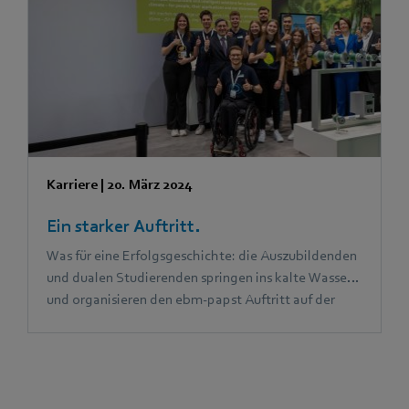
täglichen Aufgaben unterstützt.
Karriere
|
20. März 2024
Ein starker Auftritt.
Was für eine Erfolgsgeschichte: die Auszubildenden
und dualen Studierenden springen ins kalte Wasser
und organisieren den ebm‑papst Auftritt auf der
Hannover Messe unter dem Motto „Future Heroes".
Das sorgt für echte Begeisterung bei Kolleg:innen
ebenso wie in der breiten Öffentlichkeit.