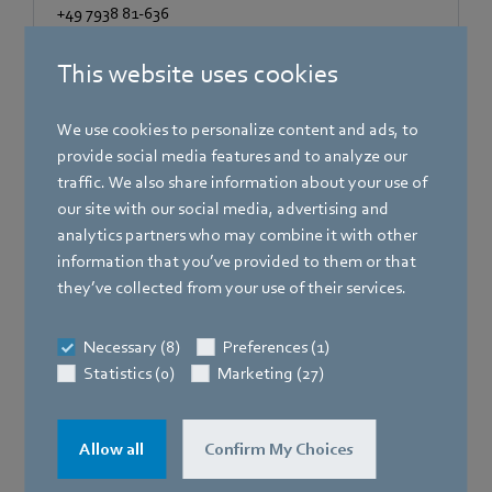
+49 7938 81-636
This website uses cookies
We use cookies to personalize content and ads, to
provide social media features and to analyze our
traffic. We also share information about your use of
our site with our social media, advertising and
analytics partners who may combine it with other
information that you’ve provided to them or that
they’ve collected from your use of their services.
Necessary (8)
Preferences (1)
Statistics (0)
Marketing (27)
St. Georgen
Katherina Fleig
Allow all
Confirm My Choices
Team HR