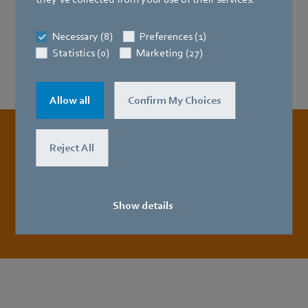
Necessary (8)
Preferences (1)
Statistics (0)
Marketing (27)
Allow all
Confirm My Choices
Reject All
Jetzt gleich
online bewerben!
Zur Bewerbung
Show details