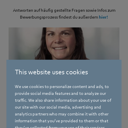
Antworten auf häufig gestellte Fragen sowie Infos zum
Bewerbungsprozess findest du außerdem
hier!
This website uses cookies
St. Georgen
We use cookies to personalize content and ads, to
Katherina Fleig
provide social media features and to analyze our
traffic. We also share information about your use of
Team HR
our site with our social media, advertising and
Telefon
analytics partners who may combine it with other
+49 7724 81-1507
information that you’ve provided to them or that
they’ve collected from your use of their services.