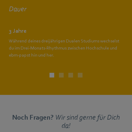
Dauer
3 Jahre
Während deines dreijährigen Dualen Studiums wechselst
du im Drei-Monats-Rhythmus zwischen Hochschule und
ebm‑papst hin und her.
Noch Fragen?
Wir sind gerne für Dich
da!