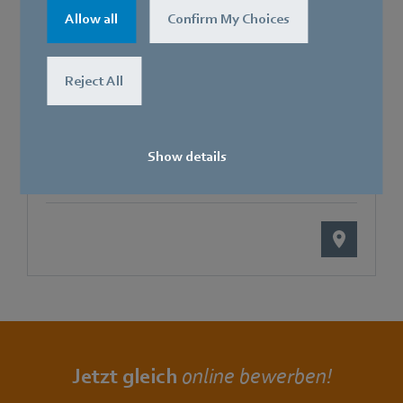
St. Georgen
Allow all
Confirm My Choices
Katherina Fleig
Reject All
Team HR
Telefon
+49 7724 81-1507
Show details
Jetzt gleich
online bewerben!