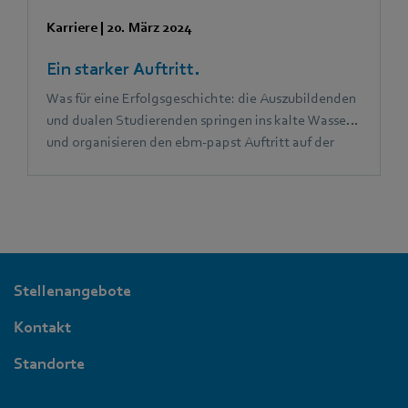
Karriere
|
20. März 2024
Ein starker Auftritt.
Was für eine Erfolgsgeschichte: die Auszubildenden
und dualen Studierenden springen ins kalte Wasser
und organisieren den ebm‑papst Auftritt auf der
Hannover Messe unter dem Motto „Future Heroes".
Das sorgt für echte Begeisterung bei Kolleg:innen
ebenso wie in der breiten Öffentlichkeit.
Stellenangebote
Kontakt
Standorte