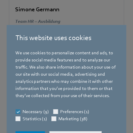
Simone Germann
Team HR – Ausbildung
Telefon
This website uses cookies
+49 7938 81-636
We use cookies to personalize content and ads, to
provide social media features and to analyze our
traffic. We also share information about your use of
our site with our social media, advertising and
analytics partners who may combine it with other
information that you’ve provided to them or that
they’ve collected from your use of their services.
Necessary (9)
Preferences (1)
Statistics (1)
Marketing (38)