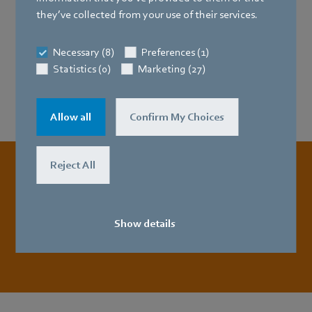
+49 7938 81-636
they’ve collected from your use of their services.
Necessary (8)
Preferences (1)
Statistics (0)
Marketing (27)
Allow all
Confirm My Choices
Reject All
Jetzt gleich
online bewerben!
Show details
Zur Bewerbung