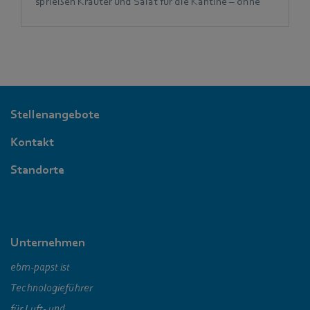
sprießen Kräuter und Salat für die Kantine – ohne
Erde und Gießen, ganz von allein.
Stellenangebote
Kontakt
Standorte
Unternehmen
ebm‑papst ist
Technologieführer
für Luft- und