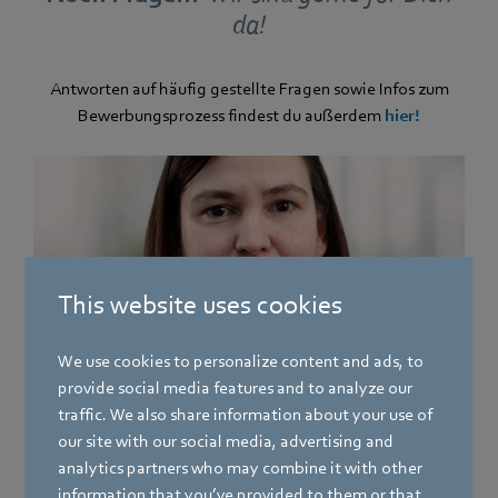
da!
Antworten auf häufig gestellte Fragen sowie Infos zum
Bewerbungsprozess findest du außerdem
hier!
This website uses cookies
Mulfingen
We use cookies to personalize content and ads, to
provide social media features and to analyze our
Simone Germann
traffic. We also share information about your use of
our site with our social media, advertising and
Team HR – Ausbildung
analytics partners who may combine it with other
Telefon
information that you’ve provided to them or that