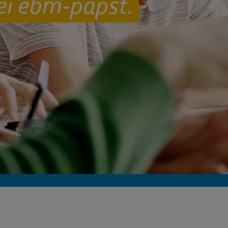
ei ebm‑papst.