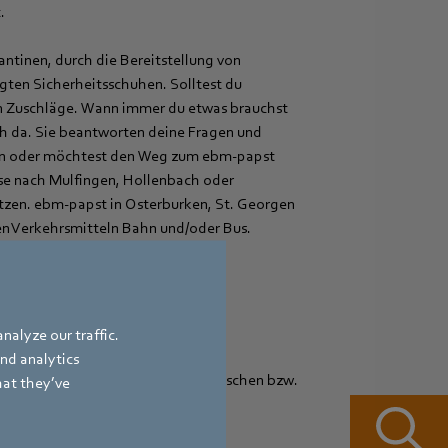
.
ntinen, durch die Bereitstellung von
gten Sicherheitsschuhen. Solltest du
en Zuschläge. Wann immer du etwas brauchst
ch da. Sie beantworten deine Fragen und
chein oder möchtest den Weg zum ebm‑papst
ise nach Mulfingen, Hollenbach oder
tzen. ebm‑papst in Osterburken, St. Georgen
en Verkehrsmitteln Bahn und/oder Bus.
arbeitszeit
nalyze our traffic.
and analytics
beitszeitraums sowie deiner schulischen bzw.
hat they’ve