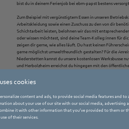
bist du in deinem Ferienjob bei ebm‑papst bestens versorgt
Zum Beispiel mit vergünstigtem Essen in unseren Betriebska
Arbeitskleidung sowie einen Zuschuss zu den von dir benöti
Schichtarbeit leisten, belohnen wir das mit entsprechend
oder wissen möchtest, sind deine Team-Kolleg:innen für di
zeigen dir gerne, wie alles läuft. Du hast keinen Führers
gerne möglichst umweltfreundlich gestalten? Für die Anre
Niederstetten kannst du unsere kostenlosen Werksbusse nu
und Herbolzheim erreichst du hingegen mit den öffentlich
 uses cookies
Mindestalter von 18 Jahren bei Schichtarbeit und Normal
on
rsonalize content and ads, to provide social media features and to a
Mindestens drei Wochen Zeit und Lust mit anzupacken
ation about your use of our site with our social media, advertising 
Tabellarischen Lebenslauf inkl. Angabe des möglichen Ar
mbine it with other information that you’ve provided to them or t
beruflichen Situation nach Ferienende
use of their services.
Aufgeschlossenheit und Neugierde