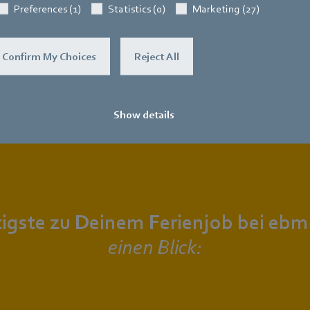
Preferences (1)
Statistics (0)
Marketing (27)
Zuverlässigkeit
Confirm My Choices
Reject All
Show details
igste zu Deinem Ferienjob bei ebm
einen Blick: