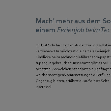
Mach' mehr aus dem S
einem
Ferienjob beim Te
Du bist Schüler:in oder Student:in und willst
verdienen? Du möchtest die Zeit als Ferienjo
Einblicke beim Technologieführer ebm‑papst 
super gut gebrauchen! Insgesamt gibt es bei u
besetzen. An welchen Standorten du gefragt b
welche sonstigen Voraussetzungen du erfüllen s
Gegenzug bieten, erfährst du auf dieser Seite.
Interesse!