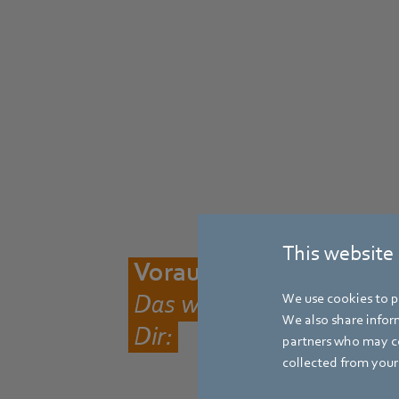
This website
Voraussetzungen
Das wünschen wir uns v
We use cookies to pe
We also share inform
Dir:
partners who may co
collected from your 