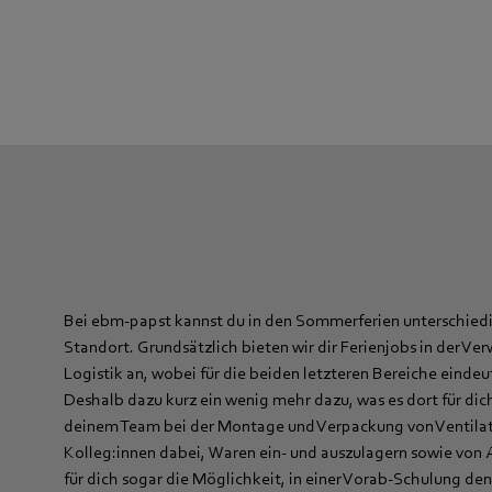
Bei ebm‑papst kannst du in den Sommerferien unterschiedic
Standort. Grundsätzlich bieten wir dir Ferienjobs in der V
Logistik an, wobei für die beiden letzteren Bereiche eind
Deshalb dazu kurz ein wenig mehr dazu, was es dort für dich 
deinem Team bei der Montage und Verpackung von Ventilator
Kolleg:innen dabei, Waren ein- und auszulagern sowie von A
für dich sogar die Möglichkeit, in einer Vorab-Schulung de