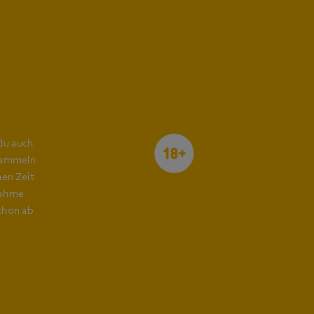
Mindestalter
 du auch
 sammeln
hen Zeit
nahme
schon ab