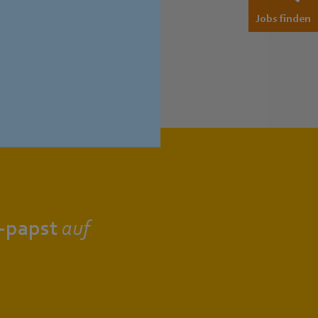
Jobs finden
‑papst
auf