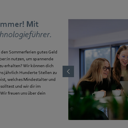
ommer! Mit
chnologieführer.
 in den Sommerferien gutes Geld
bber:in nutzen, um spannende
zu erhalten? Wir können dich
ns jährlich Hunderte Stellen zu
ist, welches Mindestalter und
olltest und wir dir im
 Wir freuen uns über dein