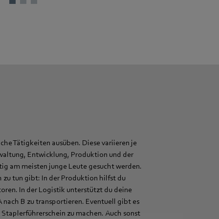
he Tätigkeiten ausüben. Diese variieren je
erwaltung, Entwicklung, Produktion und der
eutig am meisten junge Leute gesucht werden.
zu tun gibt: In der Produktion hilfst du
en. In der Logistik unterstützt du deine
 nach B zu transportieren. Eventuell gibt es
n Staplerführerschein zu machen. Auch sonst