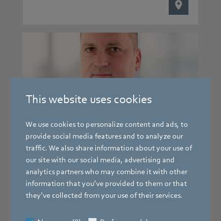
This website uses cookies
Herbolzheim
We use cookies to personalize content and ads, to
provide social media features and to analyze our
Benjamin Böcherer
traffic. We also share information about your use of
our site with our social media, advertising and
Team HR – Ausbildung
analytics partners who may combine it with other
Telefon
information that you’ve provided to them or that
+49 7724 81-2576
they’ve collected from your use of their services.