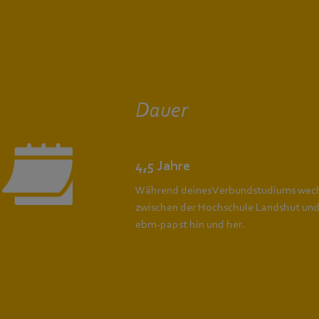
Dauer
4,5 Jahre
Während deines Verbundstudiums wech
zwischen der Hochschule Landshut un
ebm‑papst hin und her.