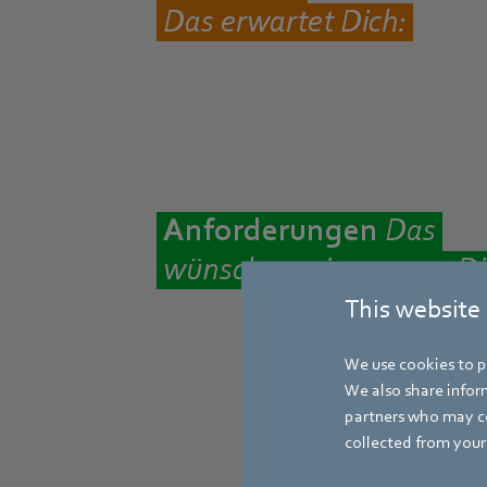
Das erwartet Dich:
Anforderungen
D
as
wünschen wir uns von Di
This website
We use cookies to pe
We also share inform
partners who may co
collected from your 