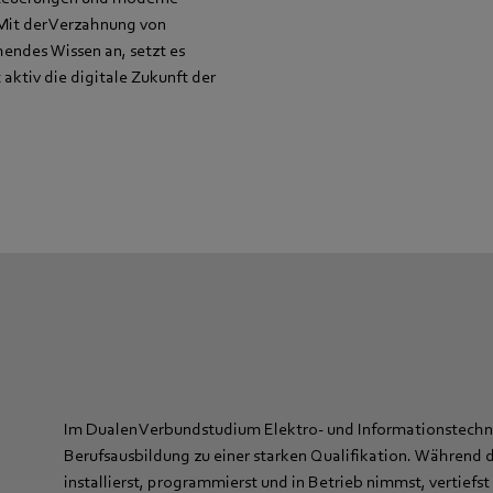
 Mit der Verzahnung von
endes Wissen an, setzt es
 aktiv die digitale Zukunft der
Im Dualen Verbundstudium Elektro- und Informationstechn
Berufsausbildung zu einer starken Qualifikation. Während 
installierst, programmierst und in Betrieb nimmst, vertiefs