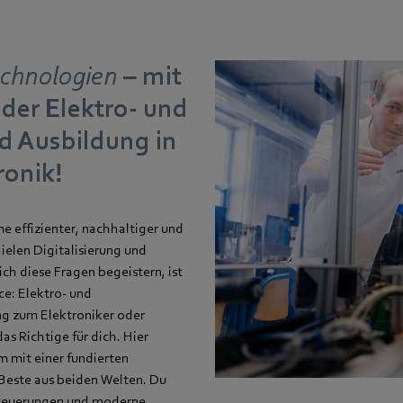
echnologien
– mit
der Elektro- und
d Ausbildung in
ronik!
e effizienter, nachhaltiger und
ielen Digitalisierung und
ch diese Fragen begeistern, ist
e: Elektro- und
ng zum Elektroniker oder
s Richtige für dich. Hier
m mit einer fundierten
Beste aus beiden Welten. Du
 Steuerungen und moderne