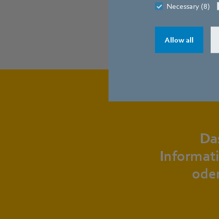
Necessary (8)
Allow all
Da
Informat
ode