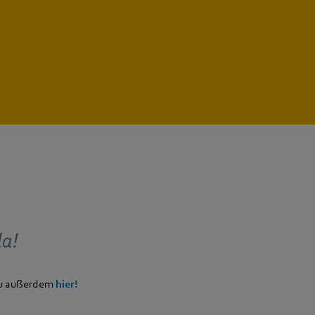
da!
 du außerdem
hier!