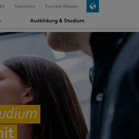
kt
Standorte
Karriere-Messen
s
Ausbildung & Studium
tudium
mit