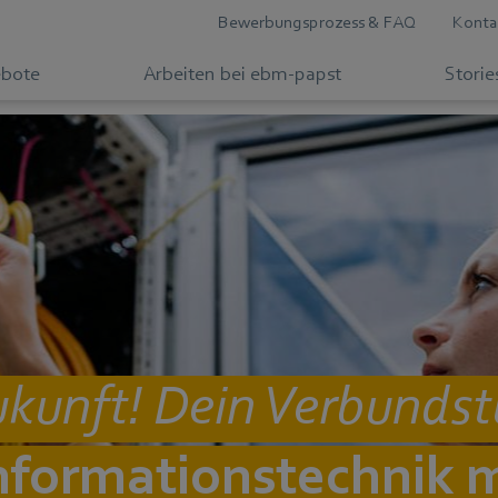
Bewerbungsprozess & FAQ
Konta
ebote
Arbeiten bei ebm-papst
Storie
Zukunft! Dein Verbunds
Informationstechnik 