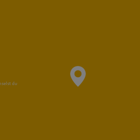
Ausbildungsort
selst du
d