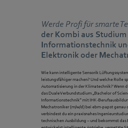
Werde Profi für smarte T
der Kombi aus Studium 
Informationstechnik un
Elektronik oder Mechat
Wie kann intelligente Sensorik Lüftungssystem
leistungsfähiger machen? Und welche Rolle sp
Automatisierung in der Klimatechnik? Wenn di
das Duale Verbundstudium „Bachelor of Scienc
Informationstechnik“ mit IHK-Berufsausbildu
Mechatroniker (m/w/d) bei ebm‑papst genau da
verbindest du ein praxisnahes Ingenieurstudiu
technischen Ausbildung – und bekommst das 
entwickelst intelligente Antriebe, vernetzte