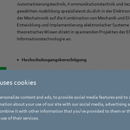
Automatisierungstechnik, Kommunikationstechnik und tech
gewählten Ausbildung spezialisierst du dich in der Elektro
der Mechatronik auf die Kombination von Mechanik und Ele
Entwicklung und Implementierung elektronischer Systeme
theoretisches Wissen direkt in spannenden Projekten der 
Informationstechnologie an.
Hochschulzugangsberechtigung
r:
Interesse an Elektrotechnik, Digitalisierung und Automa
 uses cookies
Innovationskraft und Ideenreichtum
Selbstständige, lösungsorientierte Arbeitsweise
rsonalize content and ads, to provide social media features and to a
ation about your use of our site with our social media, advertising 
Team- und Kommunikationsfähigkeit
mbine it with other information that you’ve provided to them or t
Lernbereitschaft und Engagement
use of their services.
Gute Deutsch- und Englischkenntnisse