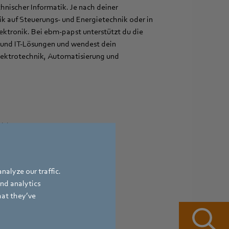
nischer Informatik. Je nach deiner
nik auf Steuerungs- und Energietechnik oder in
ktronik. Bei ebm‑papst unterstützt du die
 und IT-Lösungen und wendest dein
Elektrotechnik, Automatisierung und
tisierung
nalyze our traffic.
and analytics
hat they’ve