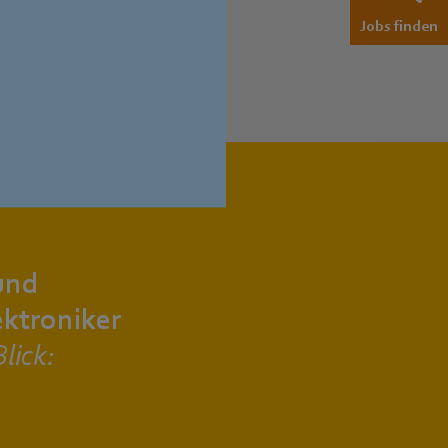
Jobs finden
und
ktroniker
lick: