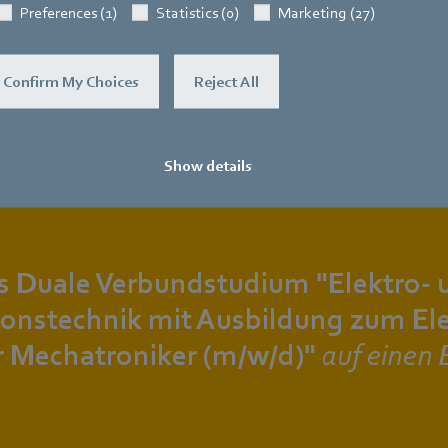
Preferences (1)
Statistics (0)
Marketing (27)
Confirm My Choices
Reject All
Show details
s Duale Verbundstudium "Elektro- 
ionstechnik mit Ausbildung zum Ele
r Mechatroniker (m/w/d)"
auf einen B